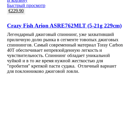
В корзину
Быстрый просмотр
€
229.90
Crazy Fish Arion ASRE762MLT (5-21g 229cm)
Легендарный джиговый спиннинг, уже захвативший
приличную долю рынка в сегменте товопых джиговых
спиннингов. Самый современный материал Toray Carbon
40T обеспечивает непревзойденную легкость и
чувствительность. Спиннинг обладает уникальной
чуйкой и в то же время нужной жесткостью для
"пробития" крепкой пасти судака. Отличный вариант
для поклонниково джиговой ловли.