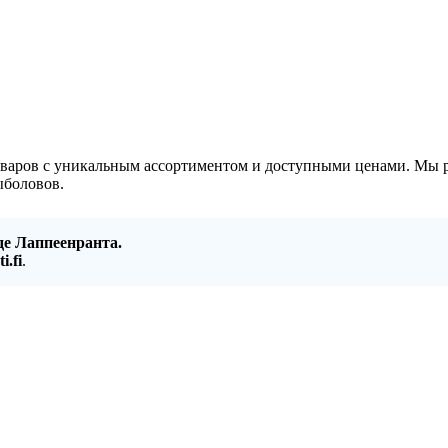
варов с уникальным ассортиментом и доступными ценами. Мы 
ыболовов.
де Лаппеенранта.
i.fi
.