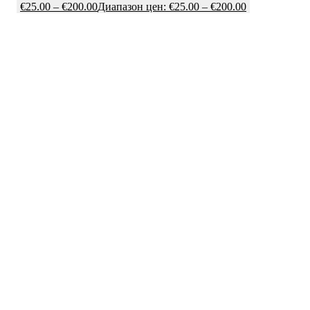
€
25.00
–
€
200.00
Диапазон цен: €25.00 – €200.00