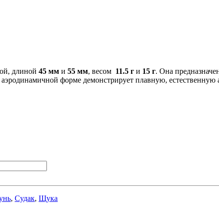
мой, длиной
45 мм
и
55 мм
, весом
11.5 г
и
15
г
. Она предназначе
й аэродинамичной форме демонстрирует плавную, естественную
унь
,
Судак
,
Щука