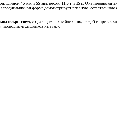
мой, длиной
45 мм
и
55 мм
, весом
11.5 г
и
15
г
. Она предназначе
й аэродинамичной форме демонстрирует плавную, естественную
ским покрытием
, создающим яркие блики под водой и привлек
, провоцируя хищников на атаку.