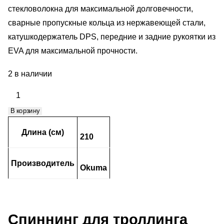
стекловолокна для максимальной долговечности,
сварные пропускные кольца из нержавеющей стали,
катушкодержатель DPS, передние и задние рукоятки из
EVA для максимальной прочности.
2 в наличии
Количество
товара
В корзину
Okuma
Magda
Длина (см)
210
Finn
Trolling
Производитель
7'0"
Okuma
15-
30lbs
2sec
Спиннинг для троллинга