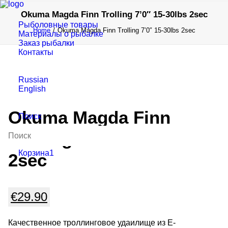
Okuma Magda Finn Trolling 7’0″ 15-30lbs 2sec
Рыболовные товары
Home
Okuma Magda Finn Trolling 7’0″ 15-30lbs 2sec
Материалы о рыбалке
Заказ рыбалки
Контакты
Russian
English
Okuma Magda Finn
Поиск
Trolling 7’0″ 15-30lbs
Корзина
1
2sec
€
29.90
Качественное троллинговое удаилище из E-