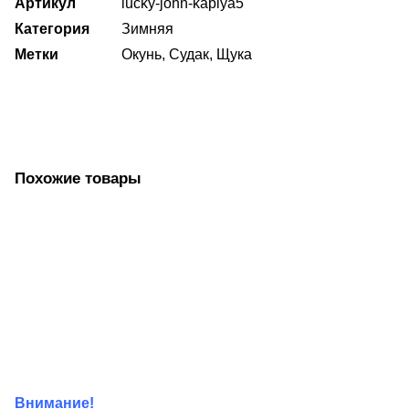
Артикул
lucky-john-kaplya5
KAPLJA
5.0
Категория
Зимняя
Метки
Окунь
,
Судак
,
Щука
Похожие товары
Внимание!