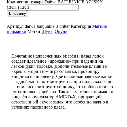
Количество товара Daiwa BAITJUNKIE 3 RISKY
CRITTER
В корзину
Артикул
daiwa-baitjunkie-3-critter
Категория
Мягкие
приманки
Метки
Щука
,
Окунь
Сочетание направленных вперёд и назад лапок
создаёт идеальное «дрожание» при падении на
лёгкой джиг-головке. Дополнительные клешни и
«крылья» при этом играют мягко, провоцируя
хищника на поклёвку. Две основные завитые лапки
в задней части активизируются при подрывах со дна
— они сигнализируют хищнику, что поблизости есть
потенциальная добыча. Также в материал приманки
внедрён ароматизатор AMINO-X, придающий
естественный вкус и запах, что особенно важно в
условиях пассивного клёва.