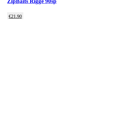
ZipBaits Rigge 90sp
€
21.90