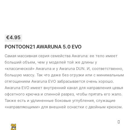
Этот
€
4.95
товар
ВЫБЕРИТЕ ПАРАМЕТРЫ
имеет
PONTOON21 AWARUNA 5.0 EVO
несколько
вариантов.
Самая массивная серия семейства Awaruna: ее тело имеет
Опции
больший объем, чем у моделей той же длины у
можно
«классической» Awaruna и у Awaruna DUN. И, соответственно,
выбрать
большую массу. Так что даже без огрузки или с минимальным
на
странице
отягощением Awaruna EVO забрасывается очень хорошо.
товара
Awaruna EVO имеет внутренний канал для направления цевья
офсетного крючка и спинной разрез, чтобы прятать его жало.
Также есть и удлиненные боковые углубления, служащие
«направляющими» для внешней оснастки с двойным крюком.