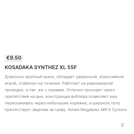
Этот
€
9.50
товар
ВЫБЕРИТЕ ПАРАМЕТРЫ
имеет
KOSADAKA SYNTHEZ XL 55F
несколько
вариантов.
Довольно крупный крэнк, обладает уверенной, агрессивной
Опции
игрой, стабилен на течении. Работает на равномерной
можно
проводке, а так- же с паузами. Отлично проходит через
выбрать
препятствия на дне, конструкция воблера позволяет ему
на
странице
перескакивать через небольшие коряжки, а широкое тело
товара
препятствует зацепам за траву. Копия Megabass MR-X Cyclone