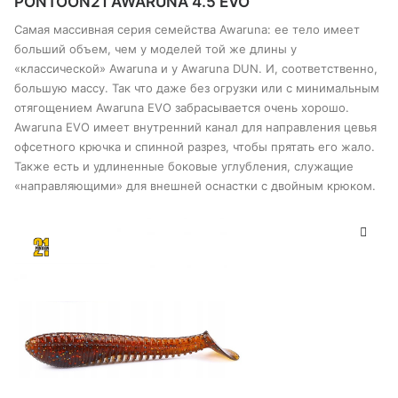
PONTOON21 AWARUNA 4.5 EVO
несколько
вариантов.
Самая массивная серия семейства Awaruna: ее тело имеет
Опции
больший объем, чем у моделей той же длины у
можно
«классической» Awaruna и у Awaruna DUN. И, соответственно,
выбрать
большую массу. Так что даже без огрузки или с минимальным
на
странице
отягощением Awaruna EVO забрасывается очень хорошо.
товара
Awaruna EVO имеет внутренний канал для направления цевья
офсетного крючка и спинной разрез, чтобы прятать его жало.
Также есть и удлиненные боковые углубления, служащие
«направляющими» для внешней оснастки с двойным крюком.