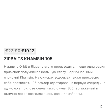
Этот
€
23.90
€
19.12
товар
ВЫБЕРИТЕ ПАРАМЕТРЫ
имеет
ZIPBAITS KHAMSIN 105
несколько
вариантов.
Наряду с Orbit и Rigge, у этого производителя еще одна серия
Опции
приманок получившая большую славу - оригинальный
можно
японский Khamsin. На финских водоемах также прекрасно
выбрать
себя проявляет. 105 размер адаптирован в первую очередь на
на
странице
щуку, но в прилове очень часто окунь. Воблер тяжелый и
товара
отлично летит позволяя очень дальние забросы.