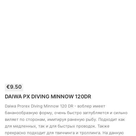
Этот
€
9.50
товар
ВЫБЕРИТЕ ПАРАМЕТРЫ
имеет
DAIWA PX DIVING MINNOW 120DR
несколько
вариантов.
Daiwa Prorex Diving Minnow 120 DR - воблер имеет
Опции
бананообразную форму, очень быстро заглубляется и сильно
можно
виляет по сторонам, имитируя раненую рыбу. Подходит как
выбрать
для медленных, так и для быстрых проводок. Также
на
странице
прекрасно подходит для твиччинга и троллинга. На данную