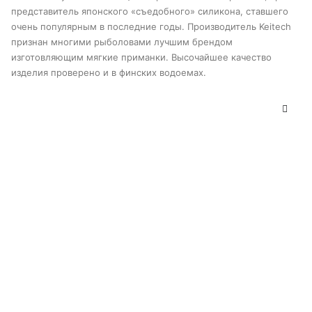
Опции
представитель японского «съедобного» силикона, ставшего
можно
очень популярным в последние годы. Производитель Keitech
выбрать
признан многими рыболовами лучшим брендом
на
странице
изготовляющим мягкие приманки. Высочайшее качество
товара
изделия проверено и в финских водоемах.