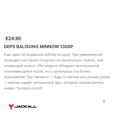
Этот
€
24.90
товар
ВЫБЕРИТЕ ПАРАМЕТРЫ
имеет
DEPS BALISONG MINNOW 130SP
несколько
вариантов.
Еще один легендарный воблер на щуку. При равномерной
Опции
проводке она также погружается значительно глубже, чем
можно
плавающий аналог. Обе модели обладают оригинальной
выбрать
покачивающейся игрой, но у суспендера она более
на
странице
агрессивная. При твичинге — будь то мягкие или резкие рывки
товара
— воблер издаёт интересный звук, который производитель
назвал "bumpee sound".