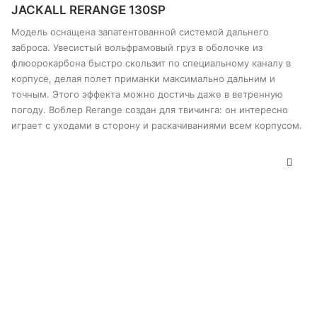
имеет
JACKALL RERANGE 130SP
несколько
вариантов.
Модель оснащена запатентованной системой дальнего
Опции
заброса. Увесистый вольфрамовый груз в оболочке из
можно
флюорокарбона быстро скользит по специальному каналу в
выбрать
корпусе, делая полет приманки максимально дальним и
на
странице
точным. Этого эффекта можно достичь даже в ветренную
товара
погоду. Воблер Rerange создан для твичинга: он интересно
играет с уходами в сторону и раскачиваниями всем корпусом.