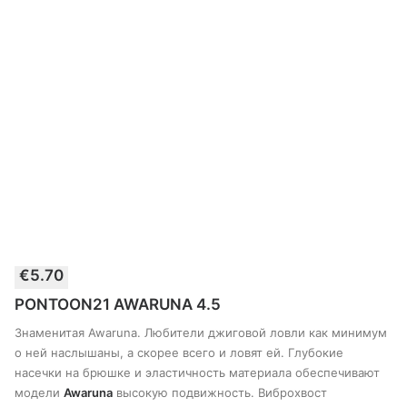
Этот
€
5.70
товар
ВЫБЕРИТЕ ПАРАМЕТРЫ
имеет
PONTOON21 AWARUNA 4.5
несколько
вариантов.
Знаменитая Awaruna. Любители джиговой ловли как минимум
Опции
о ней наслышаны, а скорее всего и ловят ей. Глубокие
можно
насечки на брюшке и эластичность материала обеспечивают
выбрать
модели
Awaruna
высокую подвижность. Виброхвост
на