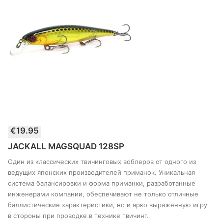
Этот
€
19.95
товар
ВЫБЕРИТЕ ПАРАМЕТРЫ
имеет
JACKALL MAGSQUAD 128SP
несколько
вариантов.
Один из классических твичинговых воблеров от одного из
Опции
ведущих японских производителей приманок. Уникальная
можно
система балансировки и форма приманки, разработанные
выбрать
инженерами компании, обеспечивают не только отличные
на
странице
баллистические характеристики, но и ярко выраженную игру
товара
в стороны при проводке в технике твичинг.