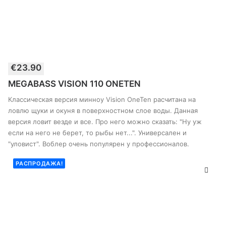
Этот
€
23.90
товар
ВЫБЕРИТЕ ПАРАМЕТРЫ
имеет
MEGABASS VISION 110 ONETEN
несколько
вариантов.
Классическая версия минноу Vision OneTen расчитана на
Опции
ловлю щуки и окуня в поверхностном слое воды. Данная
можно
версия ловит везде и все. Про него можно сказать: "Ну уж
выбрать
если на него не берет, то рыбы нет...". Универсален и
на
странице
"уловист". Воблер очень популярен у профессионалов.
товара
РАСПРОДАЖА!