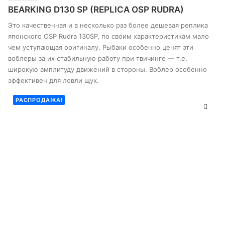
имеет
BEARKING D130 SP (REPLICA OSP RUDRA)
несколько
вариантов.
Это качественная и в несколько раз более дешевая реплика
Опции
японского OSP Rudra 130SP, по своим характеристикам мало
можно
чем уступающая оригиналу. Рыбаки особенно ценят эти
выбрать
воблеры за их стабильную работу при твичинге — т.е.
на
странице
широкую амплитуду движений в стороны. Воблер особенно
товара
эффективен для ловли щук.
РАСПРОДАЖА!