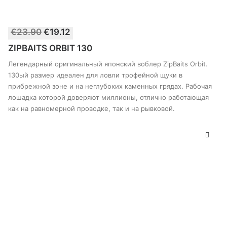
Этот
€
23.90
€
19.12
товар
ВЫБЕРИТЕ ПАРАМЕТРЫ
имеет
ZIPBAITS ORBIT 130
несколько
вариантов.
Легендарный оригинальный японский воблер ZipBaits Orbit.
Опции
130ый размер идеален для ловли трофейной щуки в
можно
прибрежной зоне и на неглубоких каменных грядах. Рабочая
выбрать
лошадка которой доверяют миллионы, отлично работающая
на
странице
как на равномерной проводке, так и на рывковой.
товара