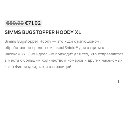
€
89.90
Первоначальная
€
71.92
Текущая
В КОРЗИНУ
цена
цена:
SIMMS BUGSTOPPER HOODY XL
составляла
€71.92.
€89.90.
Simms Bugstopper Hoody — это худи с капюшоном,
обработанное средством InsectShield® для защиты от
насекомых. Оно идеально подходит для тех, кто отправляется
в места с большим количеством комаров и других насекомых
как в Финляндии, так и за границей.