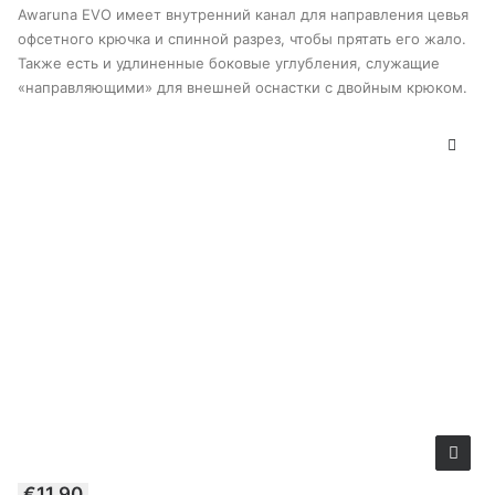
товара
Awaruna EVO имеет внутренний канал для направления цевья
офсетного крючка и спинной разрез, чтобы прятать его жало.
Также есть и удлиненные боковые углубления, служащие
«направляющими» для внешней оснастки с двойным крюком.
Этот
€
11.90
товар