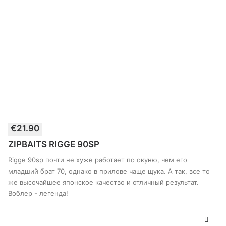
Этот
€
21.90
товар
ВЫБЕРИТЕ ПАРАМЕТРЫ
имеет
ZIPBAITS RIGGE 90SP
несколько
вариантов.
Rigge 90sp почти не хуже работает по окуню, чем его
Опции
младший брат 70, однако в прилове чаще щука. А так, все то
можно
же высочайшее японское качество и отличный результат.
выбрать
Воблер - легенда!
на
странице
товара