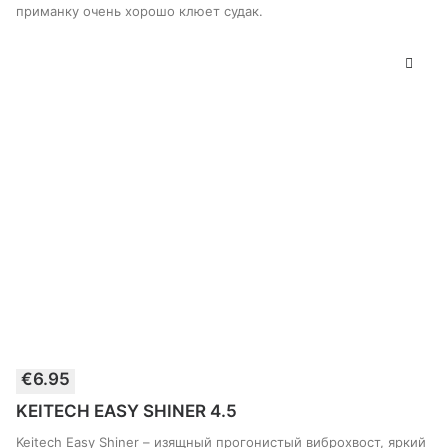
товара
приманку очень хорошо клюет судак.
Этот
€
6.95
товар
ВЫБЕРИТЕ ПАРАМЕТРЫ
имеет
KEITECH EASY SHINER 4.5
несколько
вариантов.
Keitech Easy Shiner – изящный прогонистый виброхвост, яркий