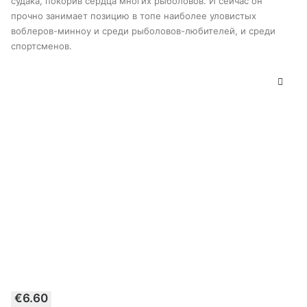
странице
судака, покорив сердца многих рыболовов. И сейчас он
товара
прочно занимает позицию в топе наиболее уловистых
воблеров-минноу и среди рыболовов-любителей, и среди
спортсменов.
Этот
€
6.60
товар
ВЫБЕРИТЕ ПАРАМЕТРЫ