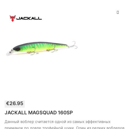
Этот
€
26.95
товар
ВЫБЕРИТЕ ПАРАМЕТРЫ
имеет
JACKALL MAGSQUAD 160SP
несколько
вариантов.
Данный воблер считается одной из самых эффективных
Опции
приманок по ловле трофейной щуки. Один из редких воблеров