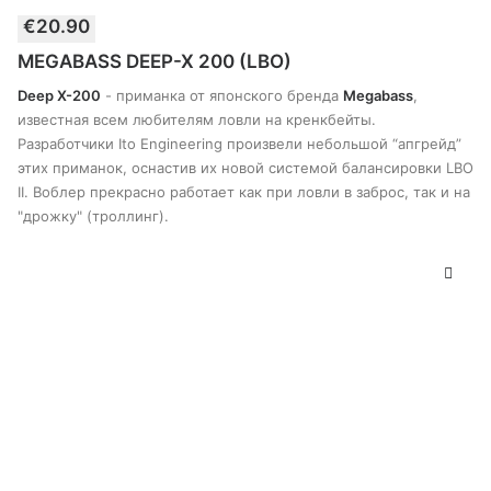
Этот
€
20.90
товар
ВЫБЕРИТЕ ПАРАМЕТРЫ
имеет
MEGABASS DEEP-X 200 (LBO)
несколько
вариантов.
Deep X-200
- приманка от японского бренда
Megabass
,
Опции
известная всем любителям ловли на кренкбейты.
можно
Разработчики Ito Engineering произвели небольшой “апгрейд”
выбрать
этих приманок, оснастив их новой системой балансировки LBO
на
странице
II. Воблер прекрасно работает как при ловли в заброс, так и на
товара
"дрожку" (троллинг).