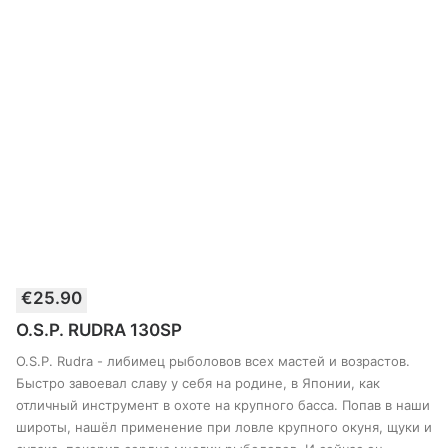
Этот
€
25.90
товар
ВЫБЕРИТЕ ПАРАМЕТРЫ
имеет
O.S.P. RUDRA 130SP
несколько
вариантов.
O.S.P. Rudra - либимец рыболовов всех мастей и возрастов.
Опции
Быстро завоевал славу у себя на родине, в Японии, как
можно
отличный инструмент в охоте на крупного басса. Попав в наши
выбрать
широты, нашёл применение при ловле крупного окуня, щуки и
на