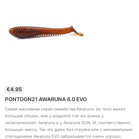
Этот
€
4.95
товар
ВЫБЕРИТЕ ПАРАМЕТРЫ
имеет
PONTOON21 AWARUNA 6.0 EVO
несколько
вариантов.
Самая массивная серия семейства Awaruna: ее тело имеет
Опции
больший объем, чем у моделей той же длины у
можно
«классической» Awaruna и у Awaruna DUN. И, соответственно,
выбрать
большую массу. Так что даже без огрузки или с минимальным
на
странице
отягощением Awaruna EVO забрасывается очень хорошо.