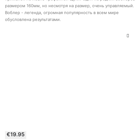
можно
размером 160мм, но несмотря на размер, очень управляемый.
выбрать
Воблер - легенда, огромная популярность в всем мире
на
странице
обусловлена результатами.
товара
Этот
€
19.95
товар
ВЫБЕРИТЕ ПАРАМЕТРЫ