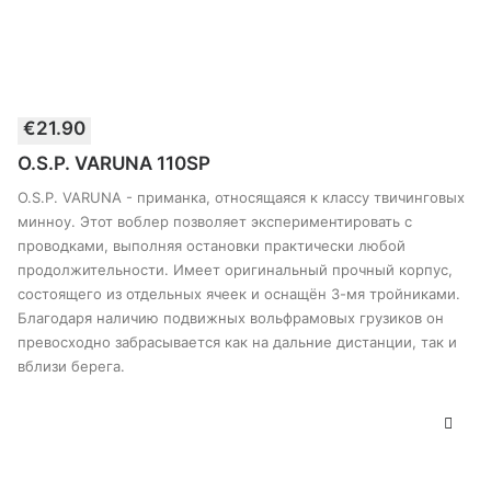
Этот
€
21.90
товар
ВЫБЕРИТЕ ПАРАМЕТРЫ
имеет
O.S.P. VARUNA 110SP
несколько
вариантов.
O.S.P. VARUNA - приманка, относящаяся к классу твичинговых
Опции
минноу. Этот воблер позволяет экспериментировать с
можно
проводками, выполняя остановки практически любой
выбрать
продолжительности. Имеет оригинальный прочный корпус,
на
странице
состоящего из отдельных ячеек и оснащён 3-мя тройниками.
товара
Благодаря наличию подвижных вольфрамовых грузиков он
превосходно забрасывается как на дальние дистанции, так и
вблизи берега.