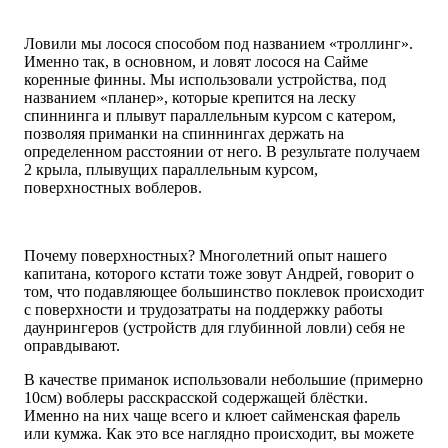
Ловили мы лосося способом под названием «троллинг».
Именно так, в основном, и ловят лосося на Сайме
коренные финны. Мы использовали устройства, под
названием «планер», которые крепится на леску
спиннинга и плывут параллельным курсом с катером,
позволяя приманки на спиннингах держать на
определенном расстоянии от него. В результате получаем
2 крыла, плывущих параллельным курсом,
поверхностных воблеров.
Почему поверхностных? Многолетний опыт нашего
капитана, которого кстати тоже зовут Андрей, говорит о
том, что подавляющее большинство поклевок происходит
с поверхности и трудозатраты на поддержку работы
даунрингеров (устройств для глубинной ловли) себя не
оправдывают.
В качестве приманок использовали небольшие (примерно
10см) воблеры расскрасской содержащей блёстки.
Именно на них чаще всего и клюет сайменская фарель
или кумжа. Как это все наглядно происходит, вы можете