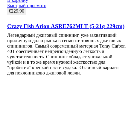
В корзину
Быстрый просмотр
€
229.90
Crazy Fish Arion ASRE762MLT (5-21g 229cm)
Легендарный джиговый спиннинг, уже захвативший
приличную долю рынка в сегменте товопых джиговых
спиннингов. Самый современный материал Toray Carbon
40T обеспечивает непревзойденную легкость и
чувствительность. Спиннинг обладает уникальной
чуйкой и в то же время нужной жесткостью для
"пробития" крепкой пасти судака. Отличный вариант
для поклонниково джиговой ловли.