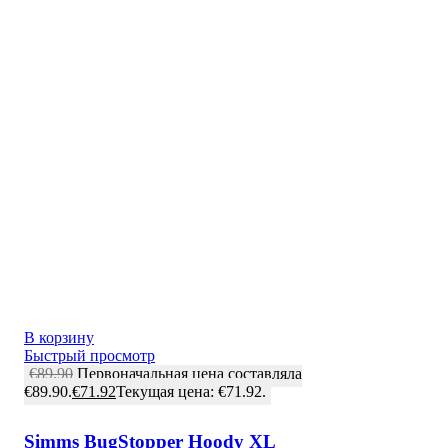
В корзину
Быстрый просмотр
€
89.90
Первоначальная цена составляла
€89.90.
€
71.92
Текущая цена: €71.92.
Simms BugStopper Hoody XL